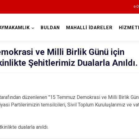
e-D
AYMAKAMLIK
BULDAN
MAHALLİ İDARELER
HİZMET
Denizli
krasi ve Milli Birlik Günü için
nlikte Şehitlerimiz Dualarla Anıldı.
Acıpayam
Pamukkale
fından düzenlenen "15 Temmuz Demokrasi ve Milli Birlik Günü
Babadağ
yasi Partilerimizin temsilcileri, Sivil Toplum Kuruluşlarımız ve va
Baklan
Bekilli
nlikte dualarla anıldı.
Beyağaç