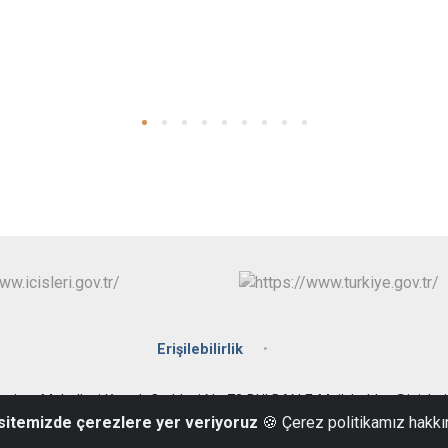
Erişilebilirlik
riyet Mahallesi Konak Caddesi No:72 BULDAN E-Mail: buldan@icisleri.
 sitemizde çerezlere yer veriyoruz
🍪 Çerez politikamız hakkı
Tel: 0 258 431 3001 Fax: 0 258 431 3210