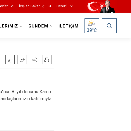
evlet
İçişleri Bakanlığı
Denizli
LERİMİZ
GÜNDEM
İLETİŞİM
39
°C
Çardak
Çivril
"nün 8. yıl dönümü Kamu
Güney
tandaşlarımızın katılımıyla
Honaz
Kale
Sarayköy