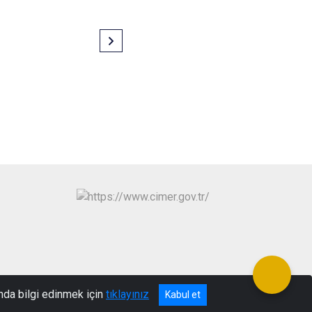
gov.tr
nda bilgi edinmek için
tıklayınız
Kabul et