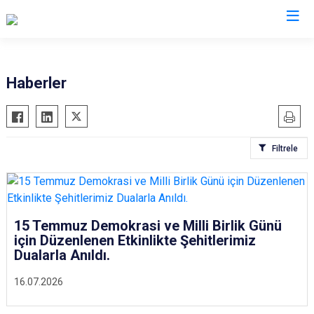
Denizli
Haberler
Acıpayam
Çardak
Pamukkale
Çivril
Filtrele
Babadağ
Güney
Baklan
Honaz
Bekilli
Kale
Beyağaç
Sarayköy
15 Temmuz Demokrasi ve Milli Birlik Günü
için Düzenlenen Etkinlikte Şehitlerimiz
Bozkurt
Serinhisar
Dualarla Anıldı.
Buldan
Tavas
16.07.2026
Çal
Merkezefendi
Çameli