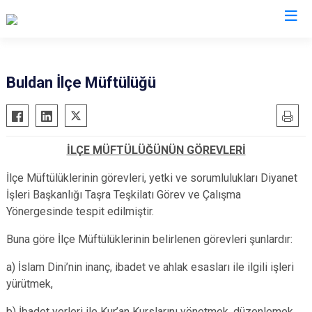
Denizli
Buldan İlçe Müftülüğü
Acıpayam
Çardak
Pamukkale
Çivril
İLÇE MÜFTÜLÜĞÜNÜN GÖREVLERİ
Babadağ
Güney
Baklan
Honaz
İlçe Müftülüklerinin görevleri, yetki ve sorumlulukları Diyanet
İşleri Başkanlığı Taşra Teşkilatı Görev ve Çalışma
Bekilli
Kale
Yönergesinde tespit edilmiştir.
Beyağaç
Sarayköy
Bozkurt
Buna göre İlçe Müftülüklerinin belirlenen görevleri şunlardır:
Serinhisar
Buldan
Tavas
a) İslam Dini’nin inanç, ibadet ve ahlak esasları ile ilgili işleri
Çal
Merkezefendi
yürütmek,
Çameli
b) İbadet yerleri ile Kur’an Kurslarını yönetmek, düzenlemek