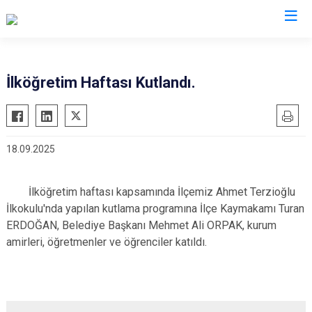
Denizli
İlköğretim Haftası Kutlandı.
Acıpayam
Çardak
Pamukkale
Çivril
18.09.2025
Babadağ
Güney
Baklan
Honaz
İlköğretim haftası kapsamında İlçemiz Ahmet Terzioğlu
Bekilli
Kale
İlkokulu'nda yapılan kutlama programına İlçe Kaymakamı Turan
Beyağaç
Sarayköy
ERDOĞAN, Belediye Başkanı Mehmet Ali ORPAK, kurum
Bozkurt
Serinhisar
amirleri, öğretmenler ve öğrenciler katıldı.
Buldan
Tavas
Çal
Merkezefendi
Çameli